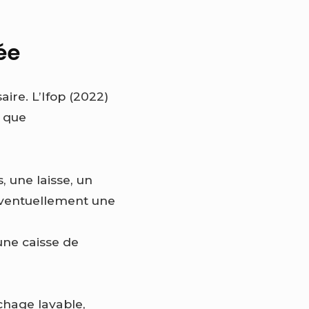
ée
ire. L’Ifop (2022)
n que
, une laisse, un
 éventuellement une
, une caisse de
hage lavable,