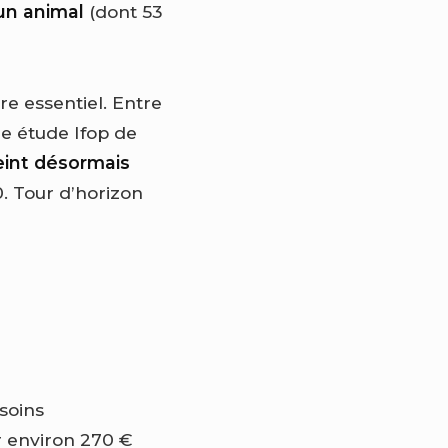
un animal
(dont 53
ère essentiel. Entre
ne étude Ifop de
eint désormais
0. Tour d’horizon
soins
er environ 270 €