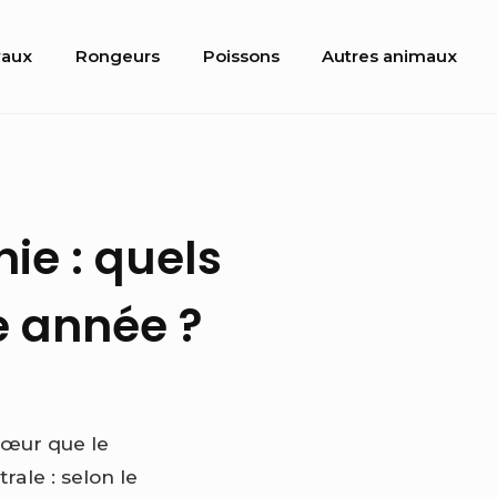
aux
Rongeurs
Poissons
Autres animaux
e : quels
re année ?
cœur que le
ale : selon le