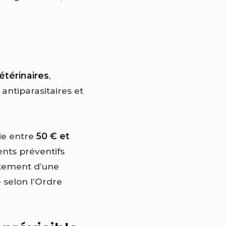
étérinaires
,
antiparasitaires et
rie entre
50 € et
ents préventifs
rtement d’une
e selon l’Ordre