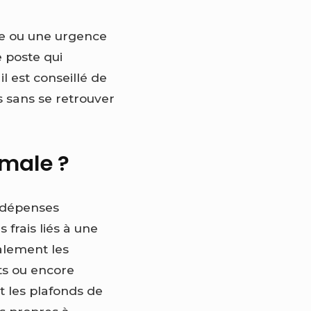
ive ou une urgence
e poste qui
l est conseillé de
 sans se retrouver
imale ?
e dépenses
frais liés à une
alement les
nts ou encore
nt les plafonds de