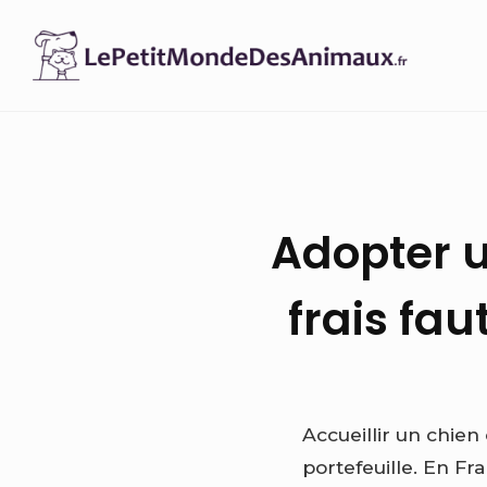
Skip
to
content
Adopter 
frais fau
Accueillir un chie
portefeuille. En Fr