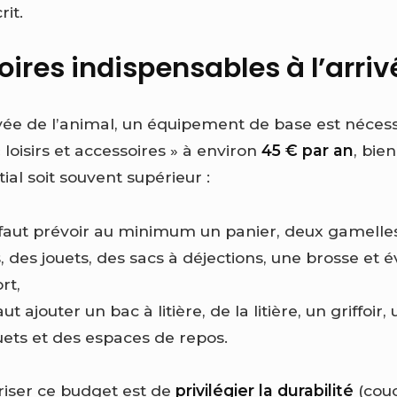
rit.
ires indispensables à l’arriv
ée de l’animal, un équipement de base est nécessa
loisirs et accessoires » à environ
45 € par an
, bie
tial soit souvent supérieur :
il faut prévoir au minimum un panier, deux gamelles
s, des jouets, des sacs à déjections, une brosse et
ort,
 faut ajouter un bac à litière, de la litière, un griffoir
ouets et des espaces de repos.
riser ce budget est de
privilégier la durabilité
(couc