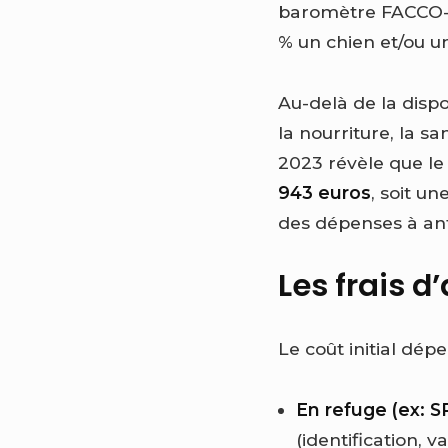
baromètre FACCO
% un chien et/ou un
Au-delà de la dispon
la nourriture, la s
2023 révèle que l
943 euros
, soit u
des dépenses à ant
Les frais d
Le coût initial dép
En refuge (ex: SP
(identification, 