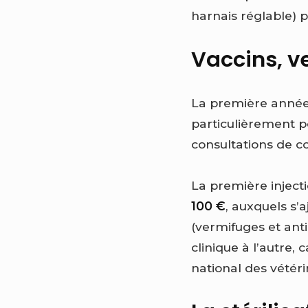
harnais réglable) p
Vaccins, v
La première année
particulièrement po
consultations de c
La première injecti
100 €
, auxquels s’
(vermifuges et ant
clinique à l’autre,
national des vétéri