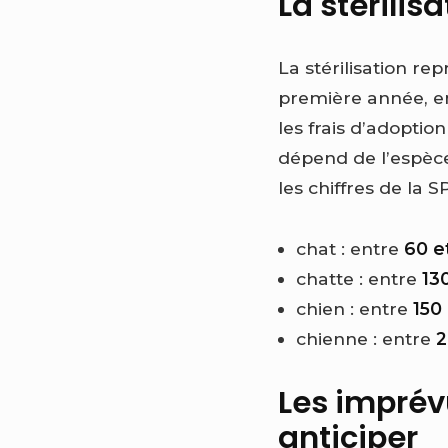
La stérilis
La stérilisation re
première année, en
les frais d’adoptio
dépend de l’espèce,
les chiffres de la SP
chat : entre
60 et
chatte : entre
13
chien : entre
150
chienne : entre
2
Les imprévu
anticiper