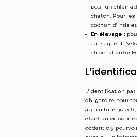
pour un chien ad
chaton. Pour les
cochon d’Inde et
En élevage :
pour
conséquent. Selon
chien, et entre 
L’identific
L’identification pa
obligatoire pour to
agriculture.gouv.fr,
étant en vigueur d
cédant d’y pourvoir,
puce ou un tatouag