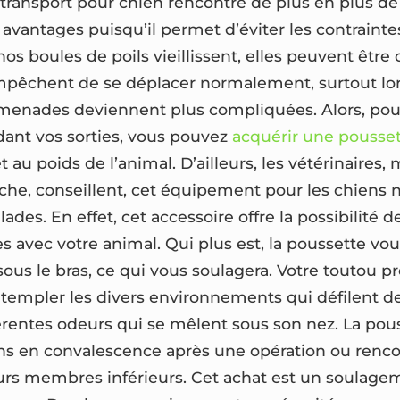
ransport pour chien rencontre de plus en plus de
vantages puisqu’il permet d’éviter les contraintes
os boules de poils vieillissent, elles peuvent être
mpêchent de se déplacer normalement, surtout lor
omenades deviennent plus compliquées. Alors, pour
nt vos sorties, vous pouvez
acquérir une pousse
et au poids de l’animal. D’ailleurs, les vétérinaires,
che, conseillent, cet équipement pour les chiens 
ades. En effet, cet accessoire offre la possibilité d
s avec votre animal. Qui plus est, la poussette vou
s le bras, ce qui vous soulagera. Votre toutou pre
ontempler les divers environnements qui défilent d
férentes odeurs qui se mêlent sous son nez. La pous
ens en convalescence après une opération ou renco
urs membres inférieurs. Cet achat est un soulag