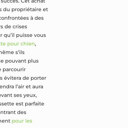
 succès. Cet achat
 du propriétaire et
 confrontées à des
s de crises
 qu’il puisse vous
tte pour chien
,
 même s’ils
ne pouvant plus
e parcourir
s évitera de porter
ndra l’air et aura
evant ses yeux,
sette est parfaite
ntrant des
ement
pour les