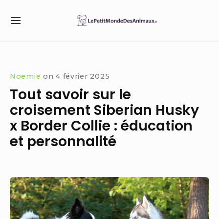
Skip
to
SITE
content
NAVIGATION
Site Navigation
SUBMENU
Noemie
on
4 février 2025
Tout savoir sur le
croisement Siberian Husky
x Border Collie : éducation
et personnalité