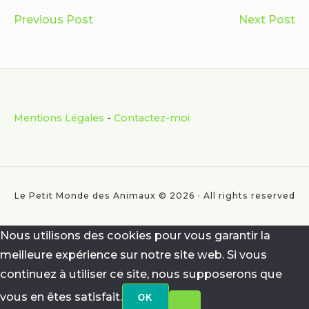
Navigation
Comment
Qu
Previous Post
Next Post
de
bien
es
l’article
s’occuper
la
des
tai
chevaux
et
Footer
à
le
Mentions Légales
-
Contactez-moi
Widget
La
po
Brettevillette
id
Area
14210
d
Noyers-
co
Le Petit Monde des Animaux © 2026 · All rights reserved
Bocage
an
?
se
Nous utilisons des cookies pour vous garantir la
so
meilleure expérience sur notre site web. Si vous
âg
continuez à utiliser ce site, nous supposerons que
?
vous en êtes satisfait.
OK