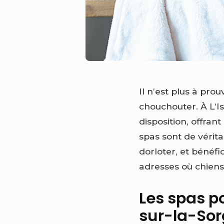
Il n’est plus à pr
chouchouter. À L’I
disposition, offran
spas sont de vérit
dorloter, et bénéfi
adresses où chiens
Les spas p
sur-la-So