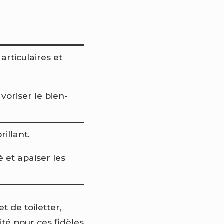
rticulaires et
voriser le bien-
illant.
é et apaiser les
 de toiletter,
é pour ces fidèles