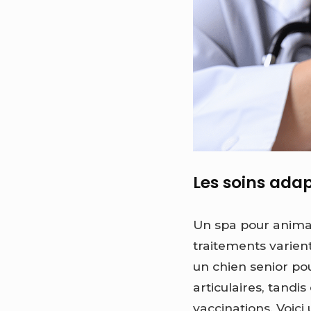
Les soins ada
Un spa pour animau
traitements varien
un chien senior pou
articulaires, tandi
vaccinations. Voici