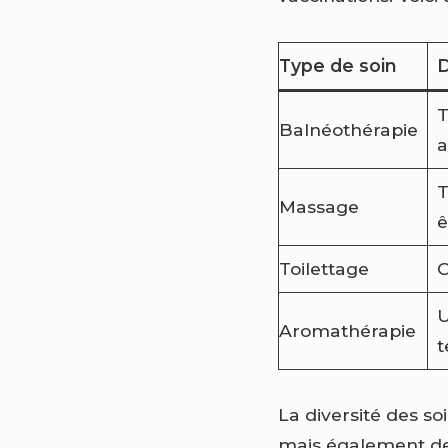
Type de soin
D
T
Balnéothérapie
a
T
Massage
ê
Toilettage
C
U
Aromathérapie
t
La diversité des so
mais également de 