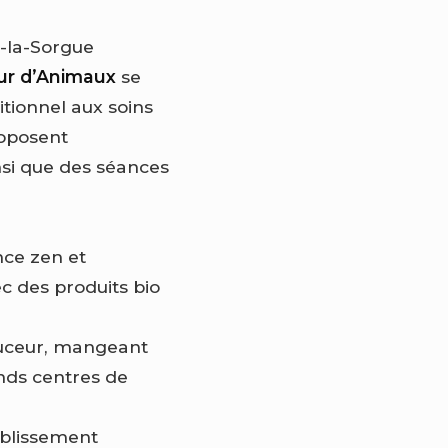
r-la-Sorgue
r d’Animaux
se
ditionnel aux soins
roposent
nsi que des séances
nce zen et
c des produits bio
douceur, mangeant
nds centres de
ablissement