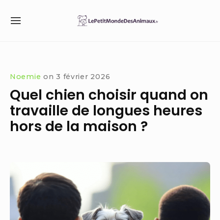
Skip
to
SITE
content
NAVIGATION
Site Navigation
SUBMENU
Noemie
on
3 février 2026
Quel chien choisir quand on
travaille de longues heures
hors de la maison ?