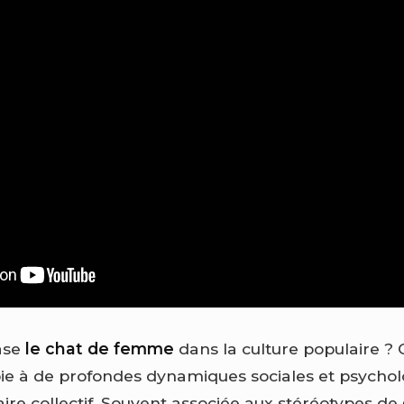
rase
le chat de femme
dans la culture populaire ? C
oie à de profondes dynamiques sociales et psycho
ire collectif. Souvent associée aux stéréotypes de