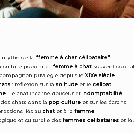
e mythe de la
“femme à chat célibataire”
 culture populaire :
femme à chat
souvent conno
mpagnon privilégié depuis le
XIXe siècle
hats
: réflexion sur la
solitude
et le
célibat
he
: le chat incarne douceur et
indomptabilité
 des chats dans la
pop culture
et sur les écrans
ressions liés au
chat
et à la
femme
gique et culturelle des
femmes célibataires
et le