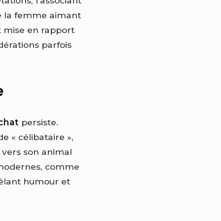
tations, l’associant
de la femme aimant
nt mise en rapport
dérations parfois
e
chat
persiste.
e « célibataire »,
 vers son animal
 modernes, comme
êlant humour et