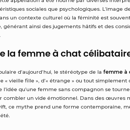
cette appellation a été nourrie par diverses interpré
téristiques sociales que psychologiques. L’image 
 dans un contexte culturel où la féminité est souve
, générant ainsi des jugements hâtifs et des consi
.
e la femme à chat célibatair
ulaire d’aujourd’hui, le stéréotype de la
femme à 
 « vieille fille », d’« étrange » ou tout simplement d
ne l’idée qu’une femme sans compagnon se tourne
r combler un vide émotionnel. Dans des œuvres
Swift, ce mythe prend une forme contemporaine, m
iété.