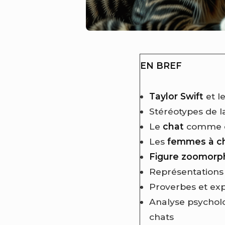
EN BREF
Taylor Swift
et l
Stéréotypes de la
Le
chat
comme co
Les
femmes à c
Figure zoomorp
Représentations
Proverbes et exp
Analyse psycholo
chats