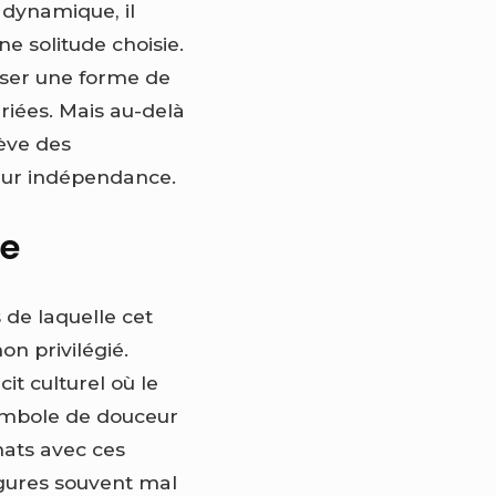
 dynamique, il
e solitude choisie.
iser une forme de
riées. Mais au-delà
lève des
leur indépendance.
ie
 de laquelle cet
n privilégié.
t culturel où le
ymbole de douceur
hats avec ces
figures souvent mal