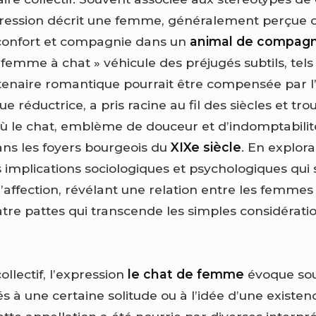
pression décrit une femme, généralement perçue 
 réconfort et compagnie dans un
animal de compagn
 femme à chat » véhicule des préjugés subtils, tels
tenaire romantique pourrait être compensée par l’
ue réductrice, a pris racine au fil des siècles et tro
ù le chat, emblème de douceur et d’indomptabilité,
dans les foyers bourgeois du
XIXe siècle
. En explo
s implications sociologiques et psychologiques qui
’affection, révélant une relation entre les femmes 
re pattes qui transcende les simples considérati
ollectif, l’expression
le chat de femme
évoque so
s à une certaine solitude ou à l’idée d’une existen