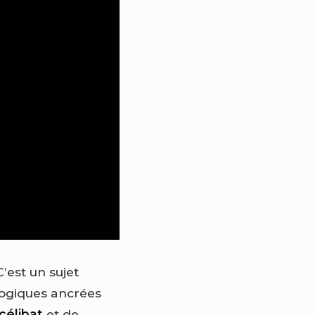
’est un sujet
logiques ancrées
célibat
et de