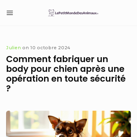
Skip
to
SITE
content
NAVIGATION
Site Navigation
SUBMENU
Julien
on
10 octobre 2024
Comment fabriquer un
body pour chien après une
opération en toute sécurité
?