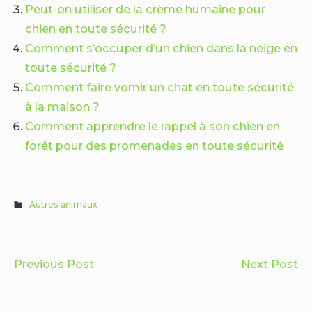
Peut-on utiliser de la crème humaine pour
chien en toute sécurité ?
Comment s’occuper d’un chien dans la neige en
toute sécurité ?
Comment faire vomir un chat en toute sécurité
à la maison ?
Comment apprendre le rappel à son chien en
forêt pour des promenades en toute sécurité
Autres animaux
Navigation
Que
Q
Previous Post
Next Post
de
faire
fa
l’article
si
en