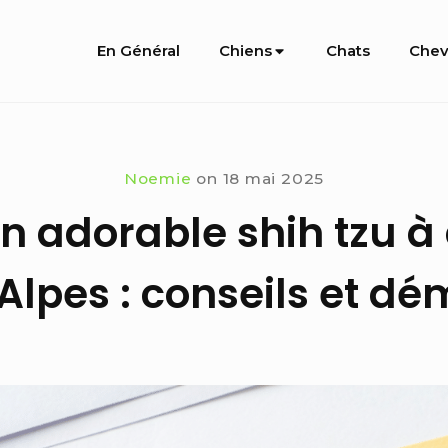
Site
En Général
Chiens
Chats
Chev
Navigation
Noemie
on
18 mai 2025
n adorable shih tzu à
lpes : conseils et d