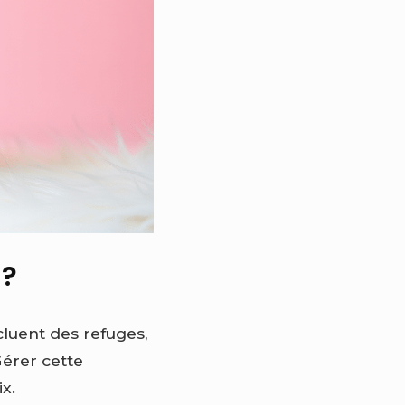
 ?
luent des refuges,
Gérer cette
x.