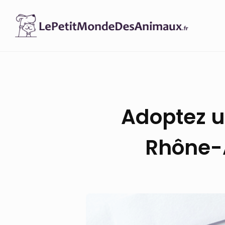
Skip
to
content
Adoptez u
Rhône-A